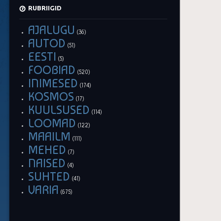
RUBRIIGID
AJALUGU
(36)
AUTOD
(51)
EESTI
(5)
FOOBIAD
(520)
INIMESED
(174)
KOSMOS
(17)
KUULSUSED
(114)
LOOMAD
(122)
MAAILM
(111)
MEHED
(7)
NAISED
(4)
SUHTED
(41)
VARIA
(675)