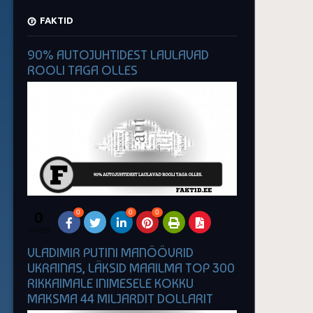
FAKTID
90% AUTOJUHTIDEST LAULAVAD
ROOLI TAGA OLLES
0
0
0
0
SHARES
VLADIMIR PUTINI MANÖÖVRID
UKRAINAS, LÄKSID MAAILMA TOP 300
RIKKAIMALE INIMESELE KOKKU
MAKSMA 44 MILJARDIT DOLLARIT