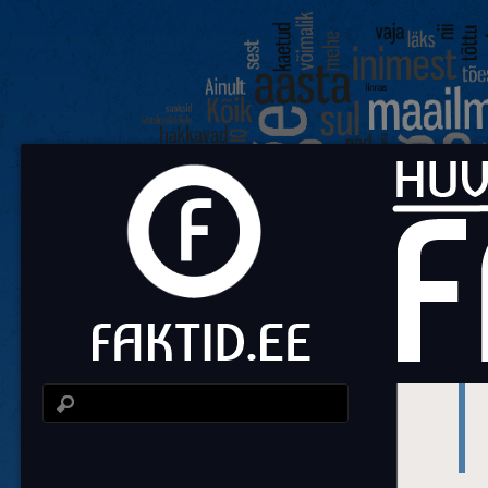
Fa
Huvit