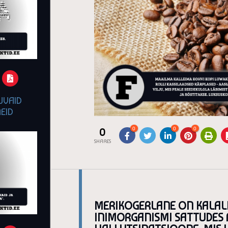
UVAID
EID
0
0
0
0
SHARES
MERIKOGERLANE ON KALALII
INIMORGANISMI SATTUDES