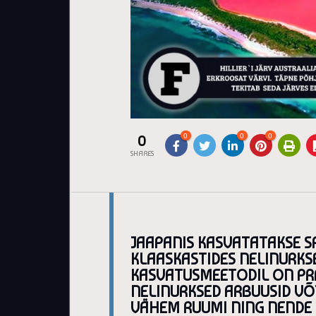
0
0
0
0
SHARES
JAAPANIS KASVATATAKSE S
KLAASKASTIDES NELINURKSE
KASVATUSMEETODIL ON PRA
NELINURKSED ARBUUSID V
VÄHEM RUUMI NING NENDE 