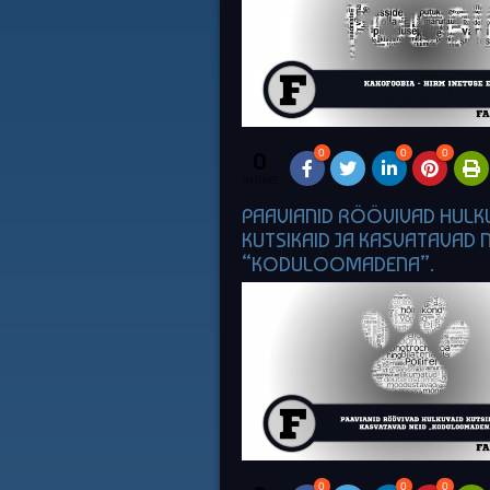
0
0
0
0
SHARES
PAAVIANID RÖÖVIVAD HULK
KUTSIKAID JA KASVATAVAD N
“KODULOOMADENA”.
0
0
0