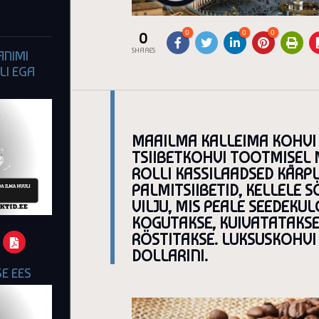
0
0
0
0
SHARES
NIMI
LI EGA
MAAILMA KALLEIMA KOHVI 
TSIIBETKOHVI TOOTMISEL 
ROLLI KASSILAADSED KÄRPL
PALMITSIIBETID, KELLELE
VILJU, MIS PEALE SEEDEKU
KOGUTAKSE, KUIVATATAKSE,
RÖSTITAKSE. LUKSUSKOHVI
DOLLARINI.
E EES