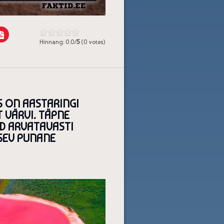
Hinnang: 0.0/
5
(0 votes)
S ON AASTARINGI
VÄRVI. TÄPNE
D ARVATAVASTI
TSEV PUNANE