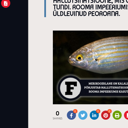
HALLUTSINATSIOONE, MIS V
TUNDI. ROOMA IMPEERIUMI
ÜLDLEVINUD PEOROANA.
0
0
0
0
SHARES