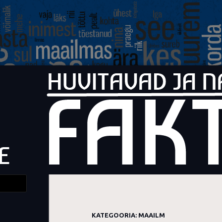
Faktid
Huvitavad ja naljakad faktid elust
KATEGOORIA:
MAAILM