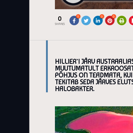
0
0
0
0
SHARES
HILLIER`I JÄRV AUSTRAALIA
MUUTUMATULT ERKROOSAT 
PÕHJUS ON TEADMATA, KUI
TEKITAB SEDA JÄRVES ELU
HALOBAKTER.