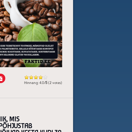
Hinnang: 4.0/
5
(2 votes)
K, MIS
 PÕHJUSTAB