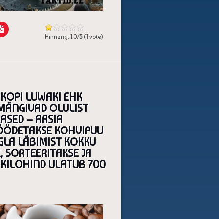
Hinnang: 1.0/
5
(1 vote)
KOPI LUWAKI EHK
MÄNGIVAD OLULIST
ASED – AASIA
 SÖÖDETAKSE KOHVIPUU
LGLA LÄBIMIST KOKKU
 SORTEERITAKSE JA
 KILOHIND ULATUB 700