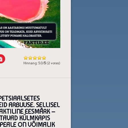
Hinnang: 5.0/
5
(2 votes)
PETSIAALSETES
ID ARBUUSE. SELLISEL
KTILINE EESMÄRK –
ÕTAVAD KÜLMKAPIS
PEALE ON VÕIMALIK