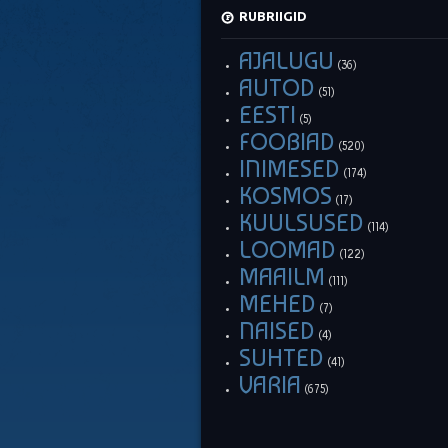
RUBRIIGID
AJALUGU
(36)
AUTOD
(51)
EESTI
(5)
FOOBIAD
(520)
INIMESED
(174)
KOSMOS
(17)
KUULSUSED
(114)
LOOMAD
(122)
MAAILM
(111)
MEHED
(7)
NAISED
(4)
SUHTED
(41)
VARIA
(675)