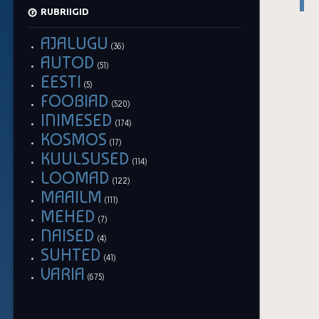
RUBRIIGID
AJALUGU
(36)
AUTOD
(51)
EESTI
(5)
FOOBIAD
(520)
INIMESED
(174)
KOSMOS
(17)
KUULSUSED
(114)
LOOMAD
(122)
MAAILM
(111)
MEHED
(7)
NAISED
(4)
SUHTED
(41)
VARIA
(675)