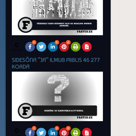
0
0
0
0
SHARES
SIDESÕNA “JA” ILMUB PIIBLIS 46 277
KORDA
0
0
0
0
SHARES