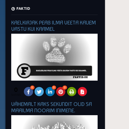
FAKTID
KAELKIRJAK PEAB ILMA VEETA KAUEM
VASTU KUI KAAMEL
0
0
0
0
SHARES
VÄHEMALT KAKS SEKUNDIT OLID SA
MAAILMA NOORIM INIMENE.