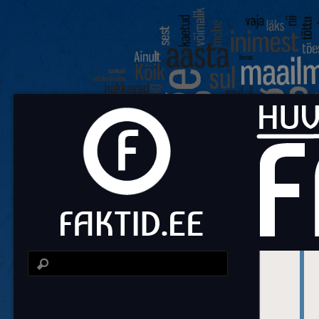
Fa
Huvit