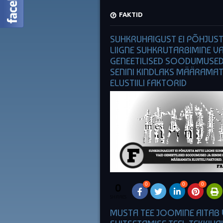
FAKTID
SUHKRUHAIGUST EI PÕHJUST
LIIGNE SUHKRUTARBIMINE VA
GENEETILISED SOODUMUSED
SENINI KINDLAKS MÄÄRAMA
ELUSTIILI FAKTORID
0
0
0
0
SHARES
MUSTA TEE JOOMINE AITAB 