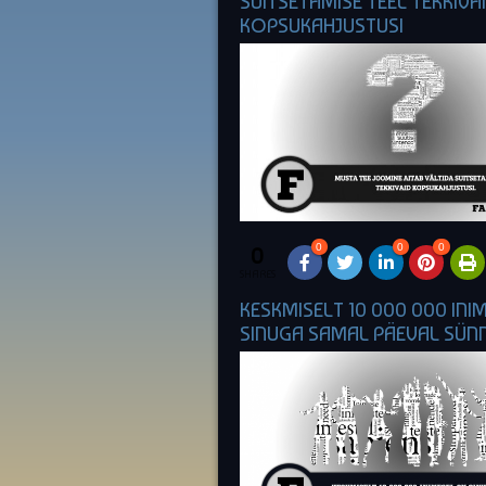
SUITSETAMISE TEEL TEKKIVA
KOPSUKAHJUSTUSI
0
0
0
0
SHARES
KESKMISELT 10 000 000 INI
SINUGA SAMAL PÄEVAL SÜNN