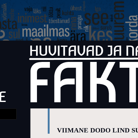
Faktid
Huvitavad ja naljakad faktid elust
VIIMANE DODO LIND SU