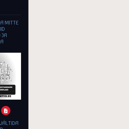
A MITTE
ID
 JA
TA
VÄLTIDA