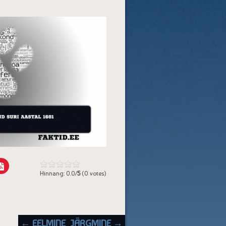
Hinnang: 0.0/
5
(0 votes)
POST NAVIGATION
← EELMINE
JÄRGMINE →