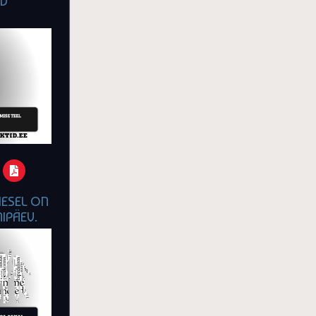
ID
MESEL ON
IPÄEV.