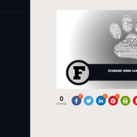
0
0
0
0
SHARES