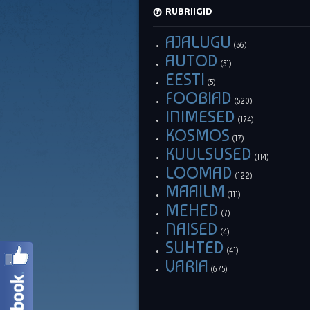
RUBRIIGID
AJALUGU
(36)
AUTOD
(51)
EESTI
(5)
FOOBIAD
(520)
INIMESED
(174)
KOSMOS
(17)
KUULSUSED
(114)
LOOMAD
(122)
MAAILM
(111)
MEHED
(7)
NAISED
(4)
SUHTED
(41)
VARIA
(675)