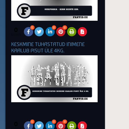
0
0
0
0
SHARES
KESKMINE TUHASTATUD INIMENE
KAALUB PISUT ÜLE 4KG.
0
0
0
0
SHARES