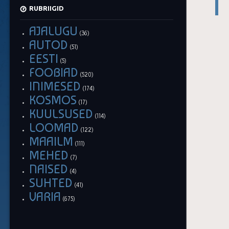
RUBRIIGID
AJALUGU
(36)
AUTOD
(51)
EESTI
(5)
FOOBIAD
(520)
INIMESED
(174)
KOSMOS
(17)
KUULSUSED
(114)
LOOMAD
(122)
MAAILM
(111)
MEHED
(7)
NAISED
(4)
SUHTED
(41)
VARIA
(675)