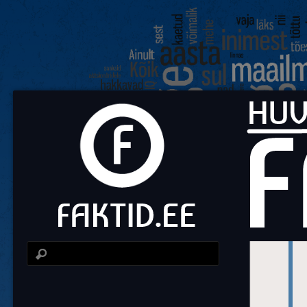
Fa
Huvit