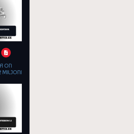
A ON
2 MILJONI