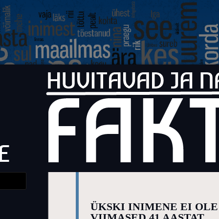
Faktid
Huvitavad ja naljakad faktid elust
ÜKSKI INIMENE EI OL
VIIMASED 41 AASTAT