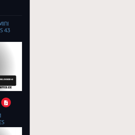
MINI
S 43
M
ES