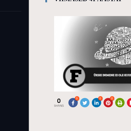
0
0
0
0
SHARES