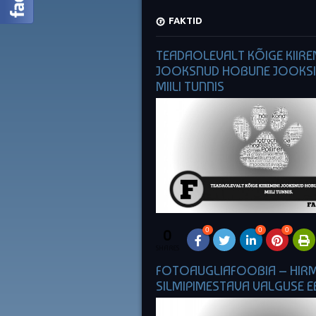
FAKTID
TEADAOLEVALT KÕIGE KIIRE
JOOKSNUD HOBUNE JOOKSI
MIILI TUNNIS
0
0
0
0
SHARES
FOTOAUGLIAFOOBIA – HIR
SILMIPIMESTAVA VALGUSE E