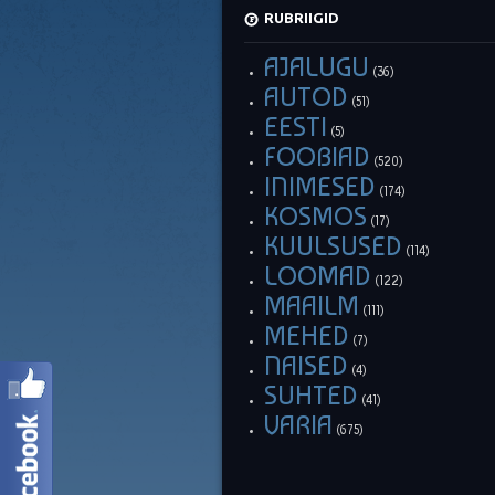
RUBRIIGID
AJALUGU
(36)
AUTOD
(51)
EESTI
(5)
FOOBIAD
(520)
INIMESED
(174)
KOSMOS
(17)
KUULSUSED
(114)
LOOMAD
(122)
MAAILM
(111)
MEHED
(7)
NAISED
(4)
SUHTED
(41)
VARIA
(675)