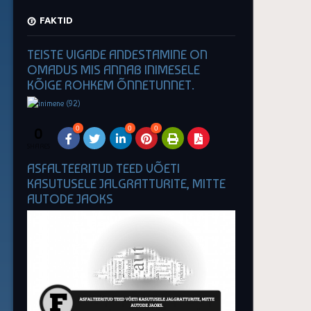
FAKTID
TEISTE VIGADE ANDESTAMINE ON
OMADUS MIS ANNAB INIMESELE
KÕIGE ROHKEM ÕNNETUNNET.
0
0
0
0
SHARES
ASFALTEERITUD TEED VÕETI
KASUTUSELE JALGRATTURITE, MITTE
AUTODE JAOKS