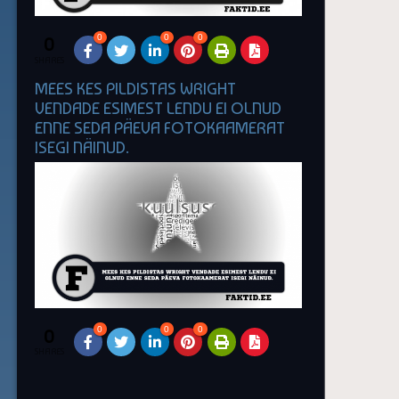
0
0
0
0
SHARES
MEES KES PILDISTAS WRIGHT
VENDADE ESIMEST LENDU EI OLNUD
ENNE SEDA PÄEVA FOTOKAAMERAT
ISEGI NÄINUD.
0
0
0
0
SHARES