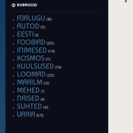
RUBRIIGID
AJALUGU
(36)
AUTOD
(51)
EESTI
(5)
FOOBIAD
(520)
INIMESED
(174)
KOSMOS
(17)
KUULSUSED
(114)
LOOMAD
(122)
MAAILM
(111)
MEHED
(7)
NAISED
(4)
SUHTED
(41)
VARIA
(675)