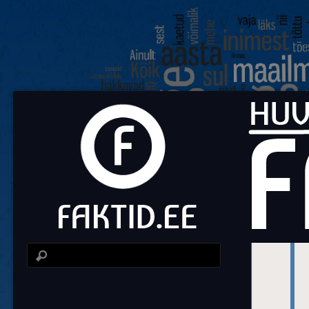
Fa
Huvit