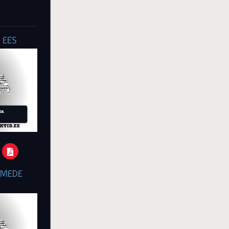
 EES
IMEDE