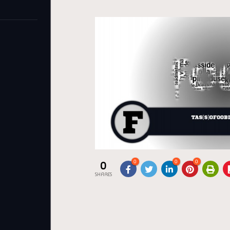
0
0
0
0
SHARES