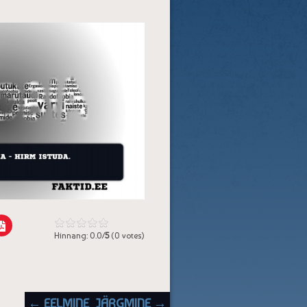
Hinnang: 0.0/
5
(0 votes)
POST NAVIGATION
← EELMINE
JÄRGMINE →