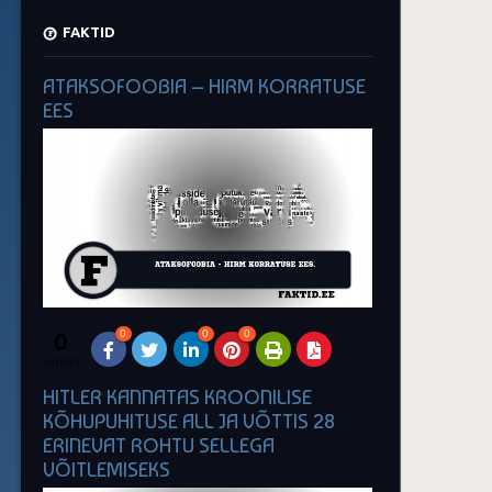
FAKTID
ATAKSOFOOBIA – HIRM KORRATUSE
EES
0
0
0
0
SHARES
HITLER KANNATAS KROONILISE
KÕHUPUHITUSE ALL JA VÕTTIS 28
ERINEVAT ROHTU SELLEGA
VÕITLEMISEKS