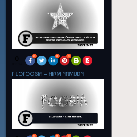
0
0
0
0
SHARES
FILOFOOBIA – HIRM ARMUDA
0
0
0