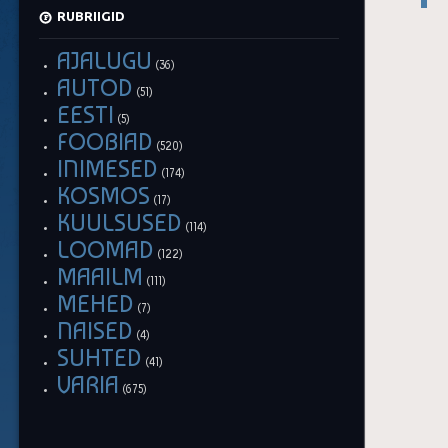
RUBRIIGID
AJALUGU
(36)
AUTOD
(51)
EESTI
(5)
FOOBIAD
(520)
INIMESED
(174)
KOSMOS
(17)
KUULSUSED
(114)
LOOMAD
(122)
MAAILM
(111)
MEHED
(7)
NAISED
(4)
SUHTED
(41)
VARIA
(675)