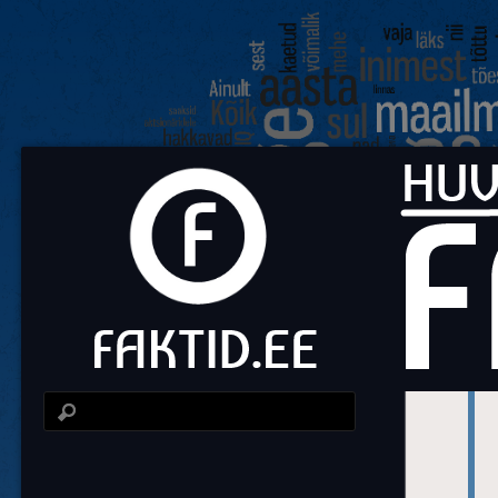
Fa
Huvit