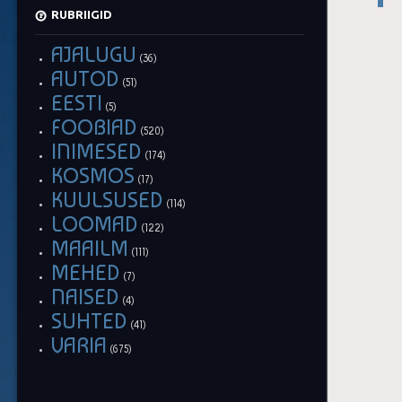
RUBRIIGID
AJALUGU
(36)
AUTOD
(51)
EESTI
(5)
FOOBIAD
(520)
INIMESED
(174)
KOSMOS
(17)
KUULSUSED
(114)
LOOMAD
(122)
MAAILM
(111)
MEHED
(7)
NAISED
(4)
SUHTED
(41)
VARIA
(675)