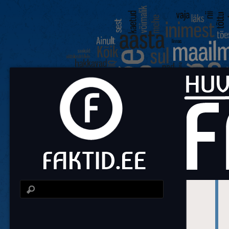
Fa
Huvit