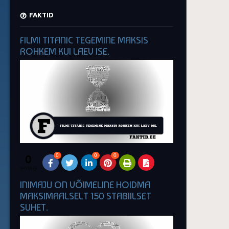
FAKTID
FILMI TITANIC TEGEMINE MAKSIS
ROHKEM KUI LAEV ISE.
0
0
0
0
SHARES
INIMAJU ON VÕIMELINE HOIDMA
MAKSIMAALSELT 150 STABIILSET
SUHET.