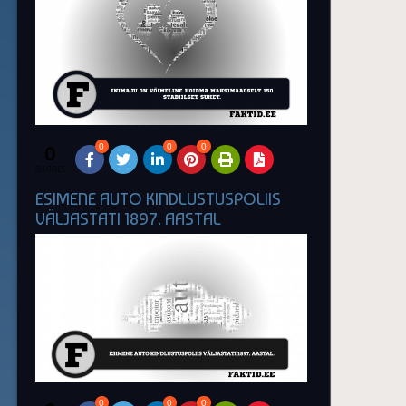
0
0
0
0
SHARES
ESIMENE AUTO KINDLUSTUSPOLIIS
VÄLJASTATI 1897. AASTAL
0
0
0