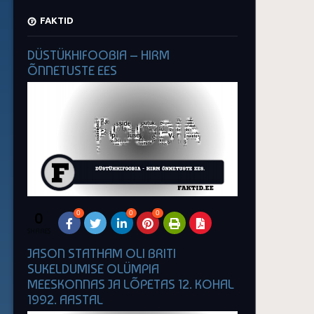
FAKTID
DÜSTÜKHIFOOBIA – HIRM
ÕNNETUSTE EES
0
0
0
0
SHARES
JASON STATHAM OLI BRITI
SUKELDUMISE OLÜMPIA
MEESKONNAS JA LÕPETAS 12. KOHAL
1992. AASTAL