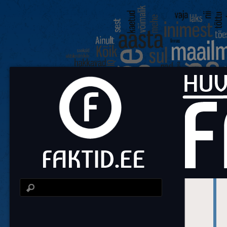
Fa
Huvit