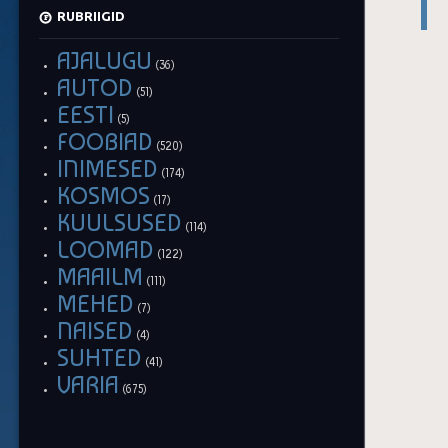
RUBRIIGID
AJALUGU
(36)
AUTOD
(51)
EESTI
(5)
FOOBIAD
(520)
INIMESED
(174)
KOSMOS
(17)
KUULSUSED
(114)
LOOMAD
(122)
MAAILM
(111)
MEHED
(7)
NAISED
(4)
SUHTED
(41)
VARIA
(675)