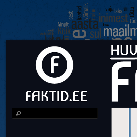
Fa
Huvit