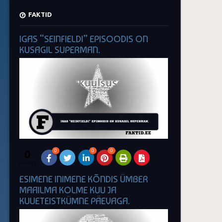
FAKTID
IGAS “SEINFIELDI” EPISOODIS ON
KUSAGIL SUPERMAN.
0
0
0
0
SHARES
ESIMENE INIMENE KÕNDIS ÜMBER
MAAILMA KOLME KUU JA
KUUETEISTKÜMNE PÄEVAGA.