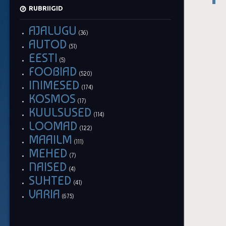
RUBRIIGID
AJALUGU
(36)
AUTOD
(51)
EESTI
(5)
FOOBIAD
(520)
INIMESED
(174)
KOSMOS
(17)
KUULSUSED
(114)
LOOMAD
(122)
MAAILM
(111)
MEHED
(7)
NAISED
(4)
SUHTED
(41)
VARIA
(675)