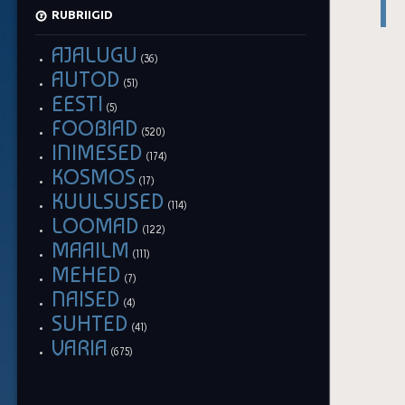
RUBRIIGID
AJALUGU
(36)
AUTOD
(51)
EESTI
(5)
FOOBIAD
(520)
INIMESED
(174)
KOSMOS
(17)
KUULSUSED
(114)
LOOMAD
(122)
MAAILM
(111)
MEHED
(7)
NAISED
(4)
SUHTED
(41)
VARIA
(675)