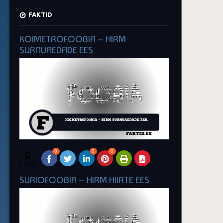
FAKTID
KOIMETROFOOBIA – HIRM
SURNUAEDADE EES
0
0
0
0
SHARES
SURIOFOOBIA – HIRM HIIRTE EES