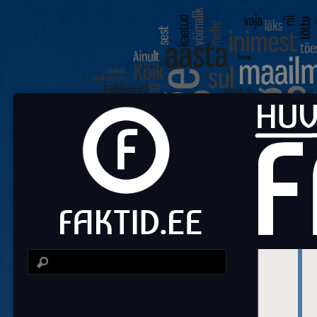
Fa
Huvit