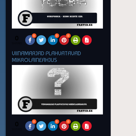
0
0
0
0
SHARES
VIINAMARJAD PLAHVATAVAD
MIKROLAINEAHJUS
0
0
0
0
SHARES