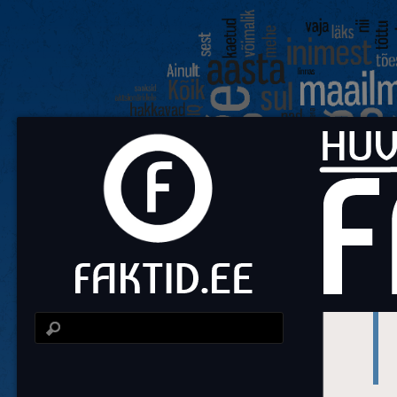
Fa
Huvit