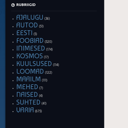
RUBRIIGID
AJALUGU
(36)
AUTOD
(51)
EESTI
(5)
FOOBIAD
(520)
INIMESED
(174)
KOSMOS
(17)
KUULSUSED
(114)
LOOMAD
(122)
MAAILM
(111)
MEHED
(7)
NAISED
(4)
SUHTED
(41)
VARIA
(675)