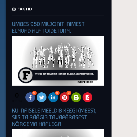
FAKTID
UMBES 950 MILJONIT INIMEST
ELAVAD ALATOIDETUNA.
0
0
0
0
SHARES
KUI NAISELE MEELDIB KEEGI (MEES),
SIIS TA RÄÄGIB TAVAPÄRASEST
KÕRGEMA HÄÄLEGA