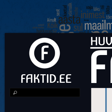
Fa
Huvit