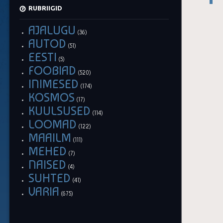
RUBRIIGID
AJALUGU
(36)
AUTOD
(51)
EESTI
(5)
FOOBIAD
(520)
INIMESED
(174)
KOSMOS
(17)
KUULSUSED
(114)
LOOMAD
(122)
MAAILM
(111)
MEHED
(7)
NAISED
(4)
SUHTED
(41)
VARIA
(675)