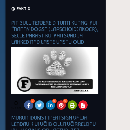
FAKTID
PIT BULL TERJEREID TUNTI KUNAGI KUI
“NANNY DOGS” (LAPSEHOIDJAKOER),
SELLE PÄRAST KUI KAITSVAD JA
LAHKED NAD LASTE VASTU OLID
0
0
0
0
SHARES
MURUNIIDUKIST INERTSIGA VÄLJA
LENDAV KIVI VÕIB OLLA VÕRRELDAV