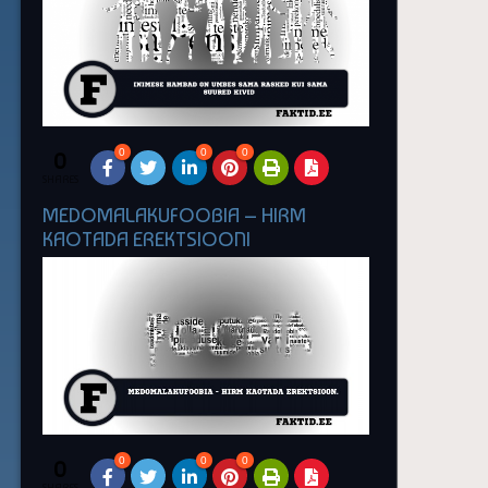
0
0
0
0
SHARES
MEDOMALAKUFOOBIA – HIRM
KAOTADA EREKTSIOONI
0
0
0
0
SHARES