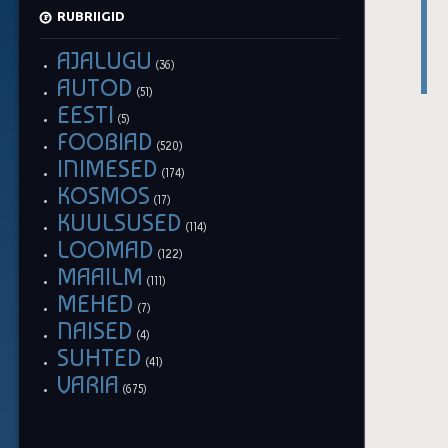
RUBRIIGID
AJALUGU
(36)
AUTOD
(51)
EESTI
(5)
FOOBIAD
(520)
INIMESED
(174)
KOSMOS
(17)
KUULSUSED
(114)
LOOMAD
(122)
MAAILM
(111)
MEHED
(7)
NAISED
(4)
SUHTED
(41)
VARIA
(675)