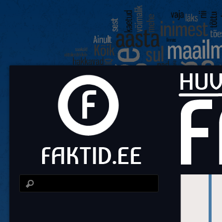
Fa
Huvit