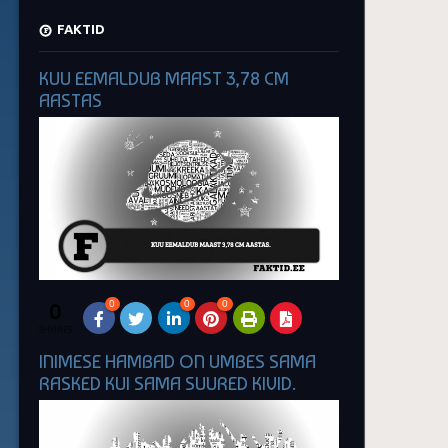
FAKTID
KUU EEMALDUB MAAST 3,78 CM
AASTAS
0
0
0
0
SHARES
INIMESE HAMBAD ON UMBES SAMA
RASKED KUI SAMA SUURED KIVID.