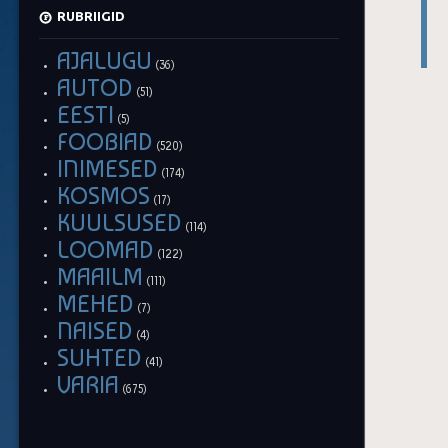
RUBRIIGID
AJALUGU
(36)
AUTOD
(51)
EESTI
(5)
FOOBIAD
(520)
INIMESED
(174)
KOSMOS
(17)
KUULSUSED
(114)
LOOMAD
(122)
MAAILM
(111)
MEHED
(7)
NAISED
(4)
SUHTED
(41)
VARIA
(675)