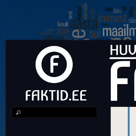
Fa
Huvit