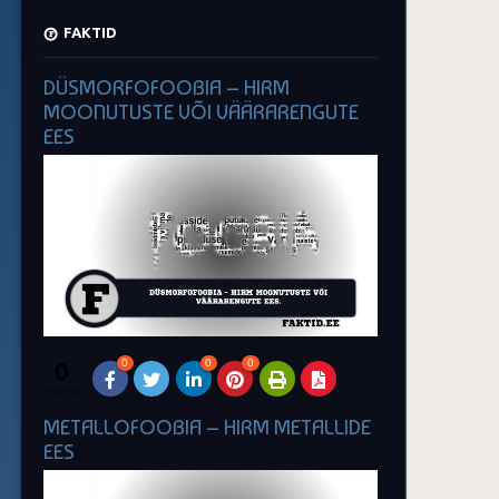
FAKTID
DÜSMORFOFOOBIA – HIRM
MOONUTUSTE VÕI VÄÄRARENGUTE
EES
0
0
0
0
SHARES
METALLOFOOBIA – HIRM METALLIDE
EES