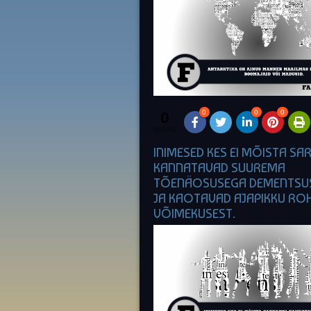
0
0
0
0
SHARES
INIMESED KES EI MÕISTA SA
KANNATAVAD SUUREMA
TÕENÄOSUSEGA DEMENTSUS
JA KAOTAVAD AJAPIKKU RO
VÕIMEKUSEST.