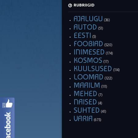
RUBRIIGID
AJALUGU
(36)
AUTOD
(51)
EESTI
(5)
FOOBIAD
(520)
INIMESED
(174)
KOSMOS
(17)
KUULSUSED
(114)
LOOMAD
(122)
MAAILM
(111)
MEHED
(7)
NAISED
(4)
SUHTED
(41)
VARIA
(675)