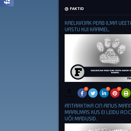
FAKTID
KAELKIRJAK PEAB ILMA VEE
VASTU KUI KAAMEL.
0
0
0
0
SHARES
ANTARKTIKA ON AINUS MAN
MAAILMAS KUS EI LEIDU RO
VÕI MADUSID.