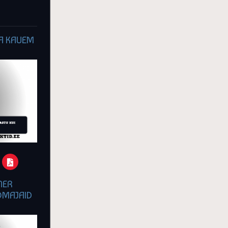
TA KAUEM
NER
OMAJAID