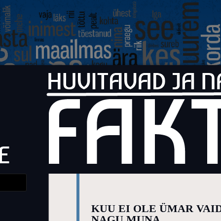
Faktid
Huvitavad ja naljakad faktid elust
KUU EI OLE ÜMAR VAI
NAGU MUNA