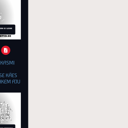
RKASMI
E KÄES
HKEM AJU