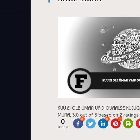
KUU EI OLE ÜMAR VAID OVAALSE KUJU
MUNA
,
3.0
out of
5
based on
2
ratings
0
0
0
0
SHARES