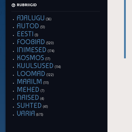
RUBRIIGID
AJALUGU
(36)
AUTOD
(51)
EESTI
(5)
FOOBIAD
(520)
INIMESED
(174)
KOSMOS
(17)
KUULSUSED
(114)
LOOMAD
(122)
MAAILM
(111)
MEHED
(7)
NAISED
(4)
SUHTED
(41)
VARIA
(675)