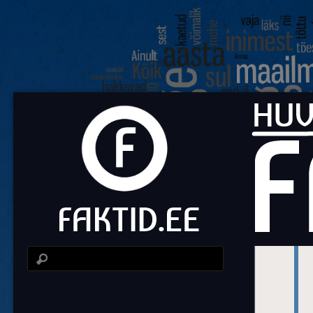
Fa
Huvit