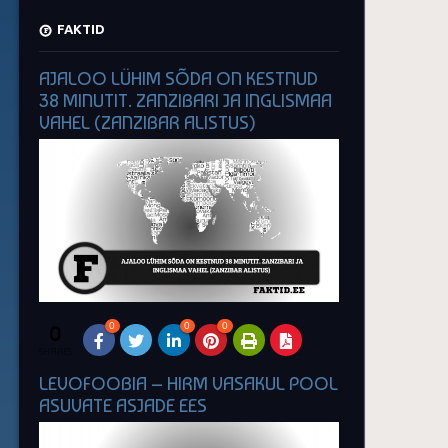
FAKTID
AJALOO LÜHIM SÕDA ON KESTNUD
38 MINUTIT. ZANZIBARI JA INGLISMAA
VAHEL (ZANZIBAR ALISTUS)
0
0
0
0
SHARES
LEVOFOOBIA – HIRM VASAKUL POOL
ASUVATE ASJADE EES