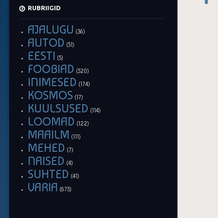
RUBRIIGID
AJALUGU
(36)
AUTOD
(51)
EESTI
(5)
FOOBIAD
(520)
INIMESED
(174)
KOSMOS
(17)
KUULSUSED
(114)
LOOMAD
(122)
MAAILM
(111)
MEHED
(7)
NAISED
(4)
SUHTED
(41)
VARIA
(675)