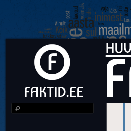
Fa
Huvit