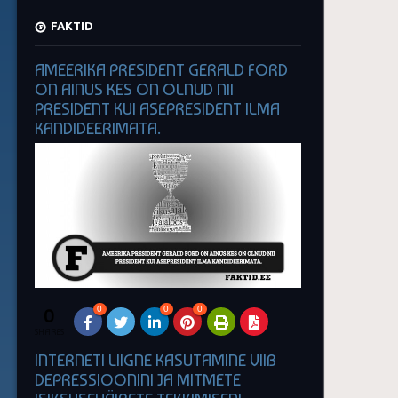
FAKTID
AMEERIKA PRESIDENT GERALD FORD
ON AINUS KES ON OLNUD NII
PRESIDENT KUI ASEPRESIDENT ILMA
KANDIDEERIMATA.
0
0
0
0
SHARES
INTERNETI LIIGNE KASUTAMINE VIIB
DEPRESSIOONINI JA MITMETE