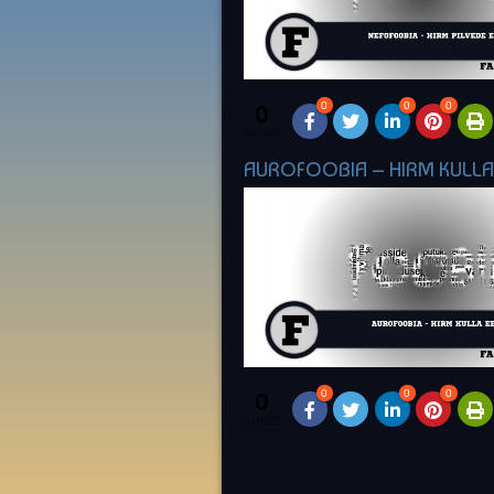
0
0
0
0
SHARES
AUROFOOBIA – HIRM KULLA
0
0
0
0
SHARES