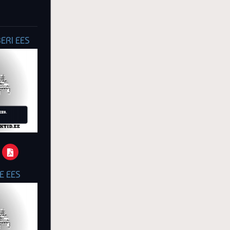
ERI EES
E EES