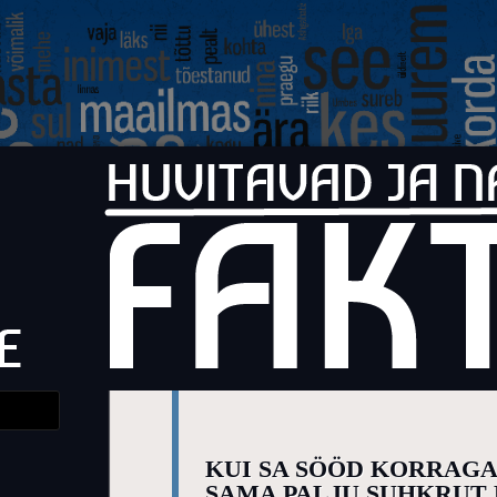
Faktid
Huvitavad ja naljakad faktid elust
KUI SA SÖÖD KORRAGA
SAMA PALJU SUHKRUT 