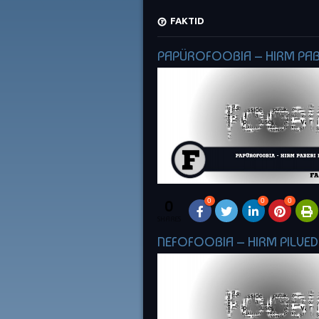
FAKTID
PAPÜROFOOBIA – HIRM PAB
0
0
0
0
SHARES
NEFOFOOBIA – HIRM PILVED