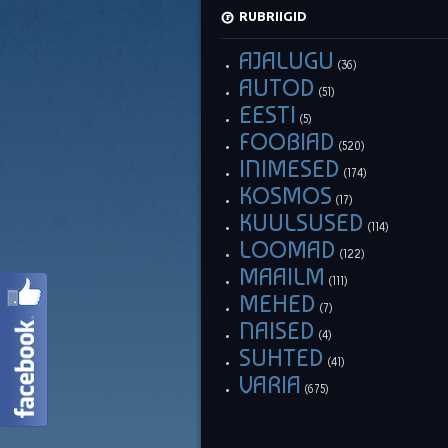
RUBRIIGID
AJALUGU
(36)
AUTOD
(51)
EESTI
(5)
FOOBIAD
(520)
INIMESED
(174)
KOSMOS
(17)
KUULSUSED
(114)
LOOMAD
(122)
MAAILM
(111)
MEHED
(7)
NAISED
(4)
SUHTED
(41)
VARIA
(675)