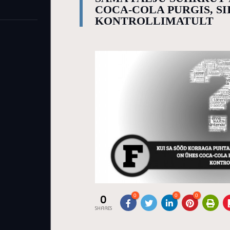
COCA-COLA PURGIS, SI
KONTROLLIMATULT
0
0
0
0
SHARES