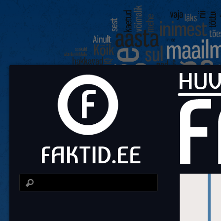
Fa
Huvit