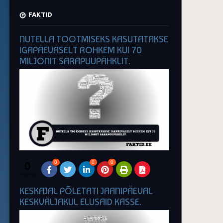
FAKTID
NUTELLA TOOTMISEKS KASUTATAKSE
IGAPÄEVASELT ROHKEM KUI 70
MILJONIT SARAPUUPÄHKLIT.
0
0
0
0
SHARES
KESKAJAL PÕLETATI JAANIPÄEVAL
KESKVÄLJAKUL ELUSAID KASSE.