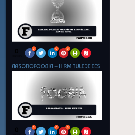
0
0
0
0
SHARES
ARSONOFOOBIA – HIRM TULEDE EES
0
0
0
0
SHARES