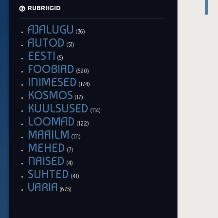
RUBRIIGID
AJALUGU
(36)
AUTOD
(51)
EESTI
(5)
FOOBIAD
(520)
INIMESED
(174)
KOSMOS
(17)
KUULSUSED
(114)
LOOMAD
(122)
MAAILM
(111)
MEHED
(7)
NAISED
(4)
SUHTED
(41)
VARIA
(675)