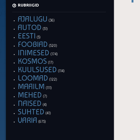
RUBRIIGID
AJALUGU
(36)
AUTOD
(51)
EESTI
(5)
FOOBIAD
(520)
INIMESED
(174)
KOSMOS
(17)
KUULSUSED
(114)
LOOMAD
(122)
MAAILM
(111)
MEHED
(7)
NAISED
(4)
SUHTED
(41)
VARIA
(675)