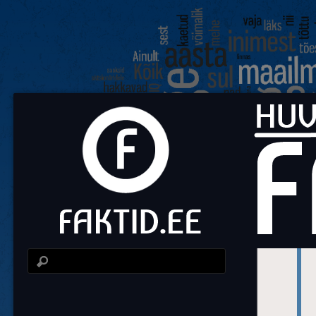
Fa
Huvit