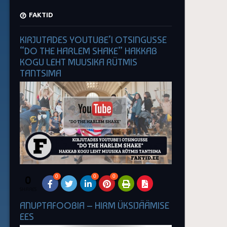
FAKTID
KIRJUTADES YOUTUBE’I OTSINGUSSE
“DO THE HARLEM SHAKE” HAKKAB
KOGU LEHT MUUSIKA RÜTMIS
TANTSIMA
0
0
0
0
SHARES
ANUPTAFOOBIA – HIRM ÜKSIJÄÄMISE
EES