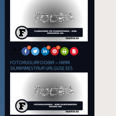
0
0
0
0
SHARES
FOTOAUGLIAFOOBIA – HIRM
SILMIPIMESTAVA VALGUSE EES