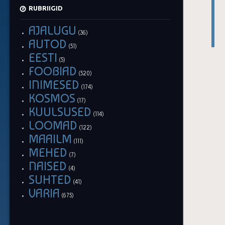
RUBRIIGID
AJALUGU
(36)
AUTOD
(51)
EESTI
(5)
FOOBIAD
(520)
INIMESED
(174)
KOSMOS
(17)
KUULSUSED
(114)
LOOMAD
(122)
MAAILM
(111)
MEHED
(7)
NAISED
(4)
SUHTED
(41)
VARIA
(675)