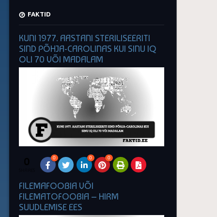
FAKTID
KUNI 1977. AASTANI STERILISEERITI
SIND PÕHJA-CAROLINAS KUI SINU IQ
OLI 70 VÕI MADALAM
0
0
0
0
SHARES
FILEMAFOOBIA VÕI
FILEMATOFOOBIA – HIRM
SUUDLEMISE EES