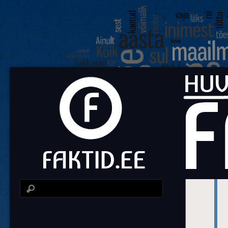
Fa
Huvit