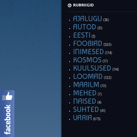
RUBRIIGID
AJALUGU
(36)
AUTOD
(51)
EESTI
(5)
FOOBIAD
(520)
INIMESED
(174)
KOSMOS
(17)
KUULSUSED
(114)
LOOMAD
(122)
MAAILM
(111)
MEHED
(7)
NAISED
(4)
SUHTED
(41)
VARIA
(675)