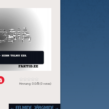
Hinnang: 0.0/
5
(0 votes)
POST NAVIGATION
← EELMINE
JÄRGMINE →