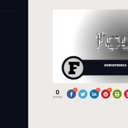
0
0
0
0
SHARES