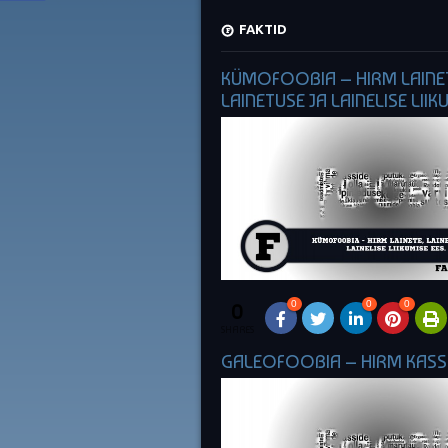
FAKTID
KÜMOFOOBIA – HIRM LAINE
LAINETUSE JA LAINELISE LIIK
0
0
0
0
SHARES
GALEOFOOBIA – HIRM KASSI