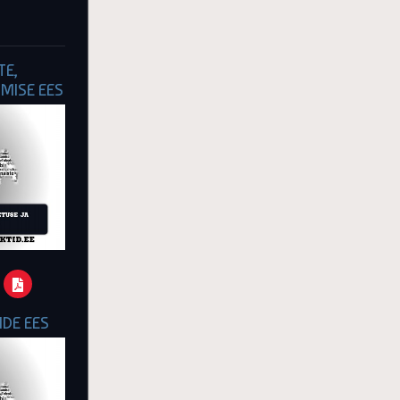
TE,
UMISE EES
DE EES