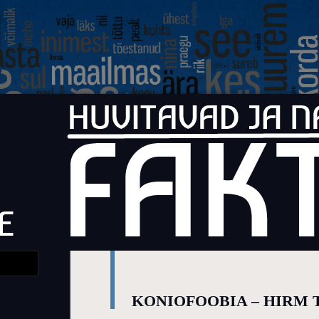
Faktid
Huvitavad ja naljakad faktid elust
KONIOFOOBIA – HIRM 