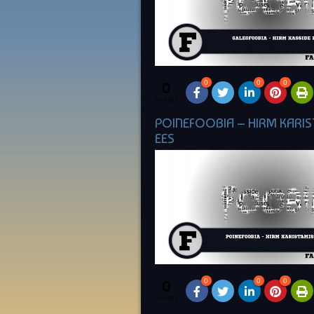
0
0
0
0
SHARES
POINEFOOBIA – HIRM KARIS
EES
0
0
0
0
SHARES