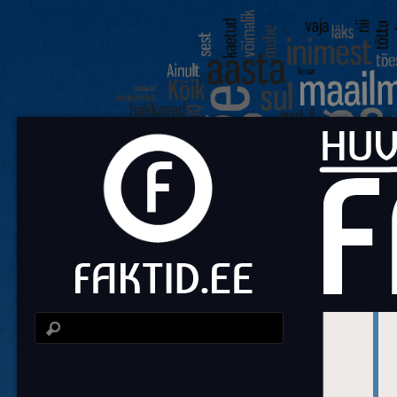
Fa
Huvit