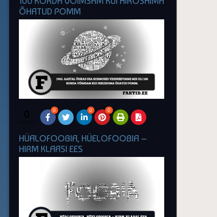
100 KORDA VÕIMSAM KUI HIROSHIMA
ÕHATUD POMM
0
0
0
0
SHARES
HÜALOFOOBIA, HÜELOFOOBIA –
HIRM KLAASI EES