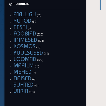
RUBRIIGID
AJALUGU
(36)
AUTOD
(51)
EESTI
(5)
FOOBIAD
(520)
INIMESED
(174)
KOSMOS
(17)
KUULSUSED
(114)
LOOMAD
(122)
MAAILM
(111)
MEHED
(7)
NAISED
(4)
SUHTED
(41)
VARIA
(675)