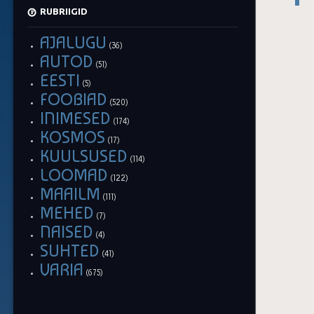
RUBRIIGID
AJALUGU
(36)
AUTOD
(51)
EESTI
(5)
FOOBIAD
(520)
INIMESED
(174)
KOSMOS
(17)
KUULSUSED
(114)
LOOMAD
(122)
MAAILM
(111)
MEHED
(7)
NAISED
(4)
SUHTED
(41)
VARIA
(675)