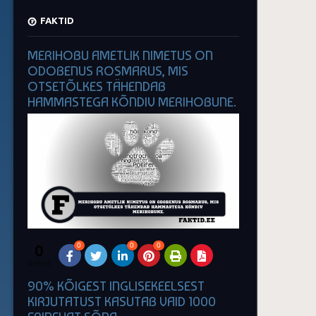
FAKTID
MERIHOBU AMETLIK NIMETUS ON
ODOBENUS ROSMARUS, MIS
OTSETÕLKES TÄHENDAB
HAMMASTEGA KÕNDIV MERIHOBUNE.
0
0
0
0
SHARES
90% KÕIGEST INGLISEKEELSEST
KIRJUTATUST KASUTAB VAID 1000