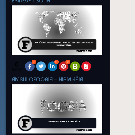
ERINEVAT SÕNA
0
0
0
0
SHARES
AMBULOFOOBIA – HIRM KÄIA