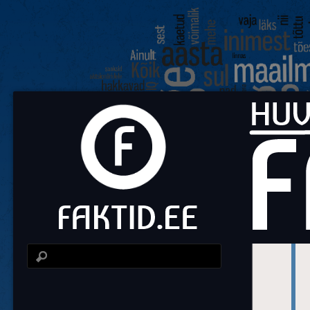
Fa
Huvit