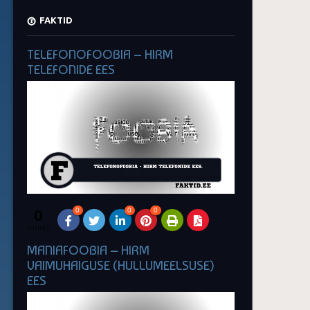
FAKTID
TELEFONOFOOBIA – HIRM
TELEFONIDE EES
0
0
0
0
SHARES
MANIAFOOBIA – HIRM
VAIMUHAIGUSE (HULLUMEELSUSE)
EES