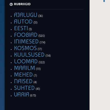
RUBRIIGID
AJALUGU
(36)
AUTOD
(51)
EESTI
(5)
FOOBIAD
(520)
INIMESED
(174)
KOSMOS
(17)
KUULSUSED
(114)
LOOMAD
(122)
MAAILM
(111)
MEHED
(7)
NAISED
(4)
SUHTED
(41)
VARIA
(675)