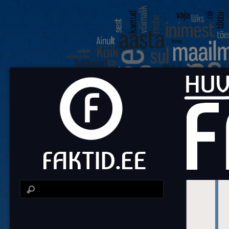
Fa
Huvit