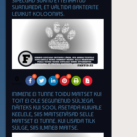
SIPELGAD SURNU ETTENÄHTUD
SURNUAEDA, ET VÄLTIDA BAKTERITE
LEVIKUT KOLOONIAS.
0
0
0
0
SHARES
INIMENE EI TUNNE TOIDU MAITSET KUI
TOIT EI OLE SEGUNENUD SÜLJEGA.
NÄITEKS KUI SOOL ASETADA KUIVALE
KEELELE, SIIS MAITSENÄSAD SELLE
MAITSET EI TUNNE. KUI LISADA TILK
SÜLGE, SIIS ILMNEB MAITSE.