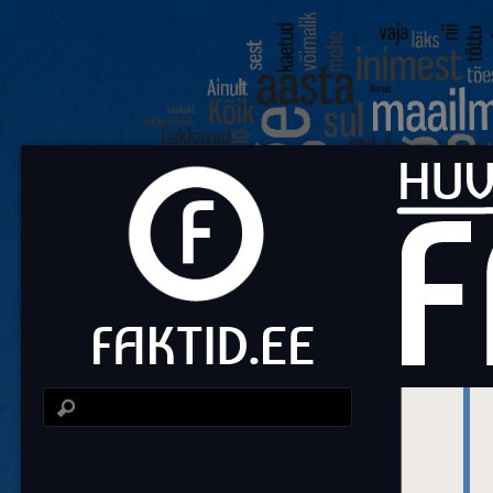
Fa
Huvit