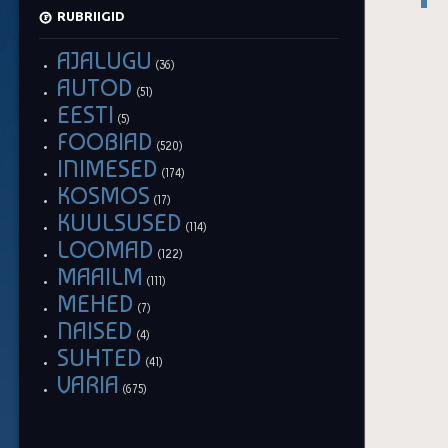
RUBRIIGID
AJALUGU
(36)
AUTOD
(51)
EESTI
(5)
FOOBIAD
(520)
INIMESED
(174)
KOSMOS
(17)
KUULSUSED
(114)
LOOMAD
(122)
MAAILM
(111)
MEHED
(7)
NAISED
(4)
SUHTED
(41)
VARIA
(675)