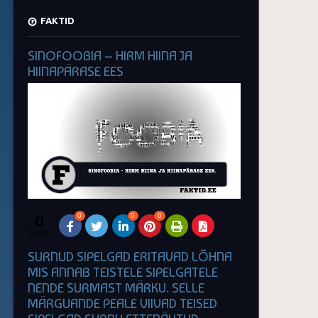
FAKTID
SINOFOOBIA – HIRM HIINA JA
HIINAPÄRASE EES
0
0
0
0
SHARES
SURNUD SIPELGAD ERITAVAD LÕHNA
MIS ANNAB TEISTELE SIPELGATELE
NENDE SURMAST MÄRKU. SELLE
MÄRGUANDE PEALE VIIVAD TEISED