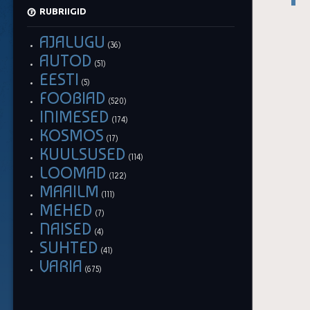
RUBRIIGID
AJALUGU
(36)
AUTOD
(51)
EESTI
(5)
FOOBIAD
(520)
INIMESED
(174)
KOSMOS
(17)
KUULSUSED
(114)
LOOMAD
(122)
MAAILM
(111)
MEHED
(7)
NAISED
(4)
SUHTED
(41)
VARIA
(675)