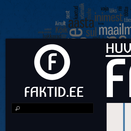
Fa
Huvit