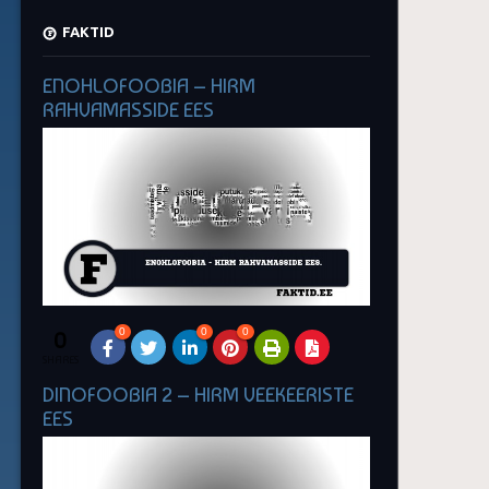
FAKTID
ENOHLOFOOBIA – HIRM
RAHVAMASSIDE EES
0
0
0
0
SHARES
DINOFOOBIA 2 – HIRM VEEKEERISTE
EES