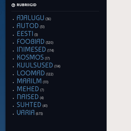
RUBRIIGID
AJALUGU
(36)
AUTOD
(51)
EESTI
(5)
FOOBIAD
(520)
INIMESED
(174)
KOSMOS
(17)
KUULSUSED
(114)
LOOMAD
(122)
MAAILM
(111)
MEHED
(7)
NAISED
(4)
SUHTED
(41)
VARIA
(675)