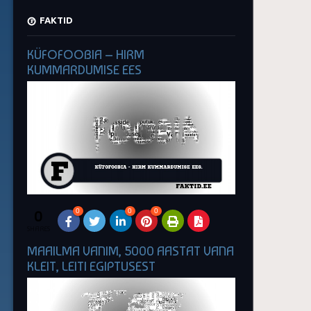
FAKTID
KÜFOFOOBIA – HIRM
KUMMARDUMISE EES
0
0
0
0
SHARES
MAAILMA VANIM, 5000 AASTAT VANA
KLEIT, LEITI EGIPTUSEST