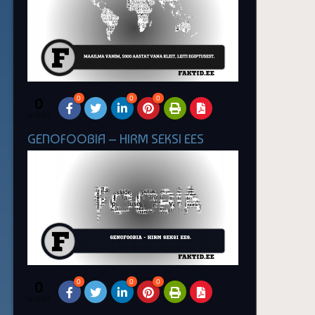
0
0
0
0
SHARES
GENOFOOBIA – HIRM SEKSI EES
0
0
0
0
SHARES