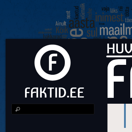
Fa
Huvit