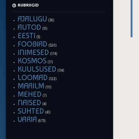
RUBRIIGID
AJALUGU
(36)
AUTOD
(51)
EESTI
(5)
FOOBIAD
(520)
INIMESED
(174)
KOSMOS
(17)
KUULSUSED
(114)
LOOMAD
(122)
MAAILM
(111)
MEHED
(7)
NAISED
(4)
SUHTED
(41)
VARIA
(675)