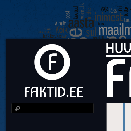
Fa
Huvit