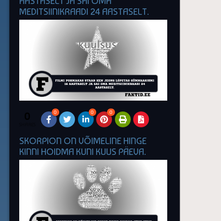
AASTASELT JA SAI OMA
MEDITSIINIKRAADI 24 AASTASELT.
0
0
0
0
SHARES
SKORPION ON VÕIMELINE HINGE
KINNI HOIDMA KUNI KUUS PÄEVA.