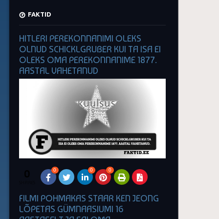
FAKTID
HITLERI PEREKONNANIMI OLEKS
OLNUD SCHICKLGRUBER KUI TA ISA EI
OLEKS OMA PEREKONNANIME 1877.
AASTAL VAHETANUD
0
0
0
0
SHARES
FILMI POHMAKAS STAAR KEN JEONG
LÕPETAS GÜMNAASIUMI 16