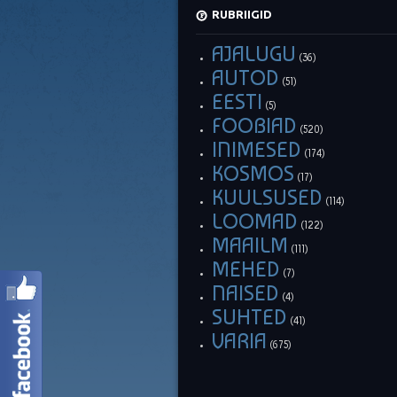
RUBRIIGID
AJALUGU
(36)
AUTOD
(51)
EESTI
(5)
FOOBIAD
(520)
INIMESED
(174)
KOSMOS
(17)
KUULSUSED
(114)
LOOMAD
(122)
MAAILM
(111)
MEHED
(7)
NAISED
(4)
SUHTED
(41)
VARIA
(675)