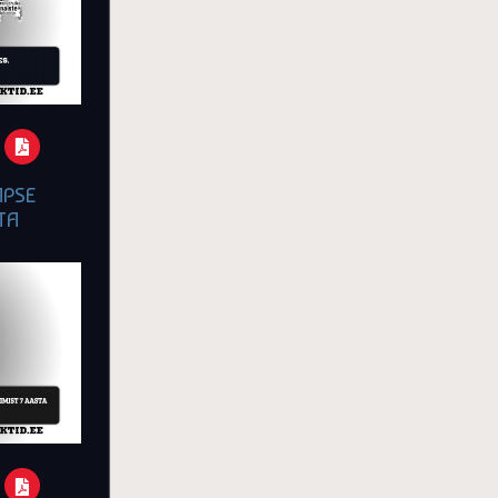
APSE
TA