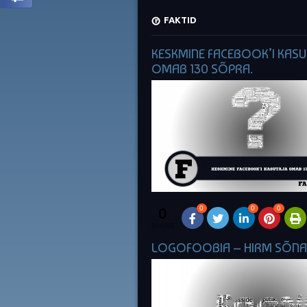
FAKTID
KESKMINE FACEBOOK’I KASU
OMAB 130 SÕPRA.
0
0
0
0
SHARES
LOGOFOOBIA – HIRM SÕNA