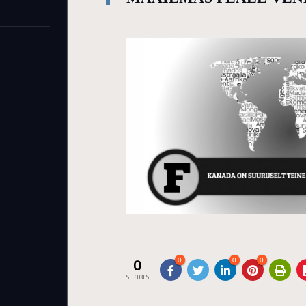
0
0
0
0
SHARES