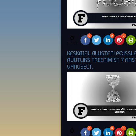
0
0
0
0
SHARES
KESKAJAL ALUSTATI POISSL
RÜÜTLIKS TREENIMIST 7 AAS
VANUSELT.
0
0
0
0
SHARES