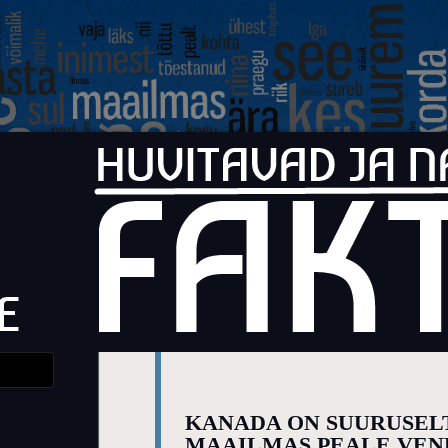
Faktid
Huvitavad ja naljakad faktid elust
KANADA ON SUURUSELT
MAAILMAS PEALE VEN