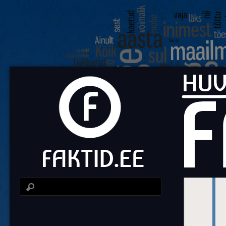
Fa
Huvit