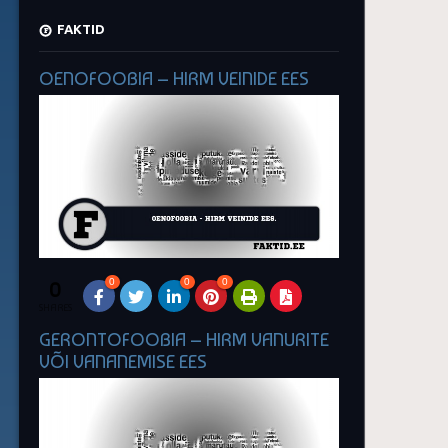
FAKTID
OENOFOOBIA – HIRM VEINIDE EES
0
0
0
0
SHARES
GERONTOFOOBIA – HIRM VANURITE
VÕI VANANEMISE EES