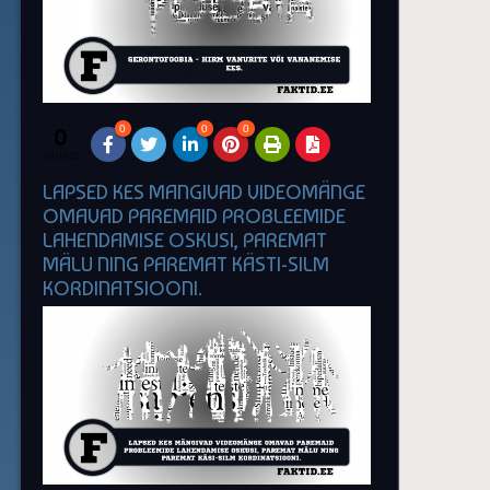
0
0
0
0
SHARES
LAPSED KES MANGIVAD VIDEOMÄNGE
OMAVAD PAREMAID PROBLEEMIDE
LAHENDAMISE OSKUSI, PAREMAT
MÄLU NING PAREMAT KÄSTI-SILM
KORDINATSIOONI.