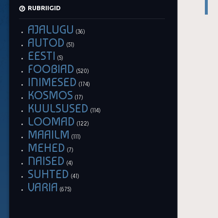
RUBRIIGID
AJALUGU
(36)
AUTOD
(51)
EESTI
(5)
FOOBIAD
(520)
INIMESED
(174)
KOSMOS
(17)
KUULSUSED
(114)
LOOMAD
(122)
MAAILM
(111)
MEHED
(7)
NAISED
(4)
SUHTED
(41)
VARIA
(675)