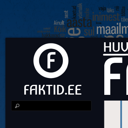
Fa
Huvit