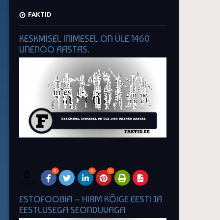
FAKTID
KESKMISEL INIMESEL ON ÜLE 1460
UNENÖO AASTAS.
0
0
0
0
SHARES
ESTOFOOBIA – HIRM KÕIGE EESTI JA
EESTLUSEGA SEONDUVAGA