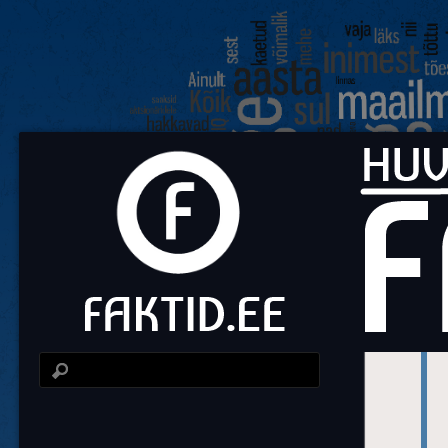
Fa
Huvit