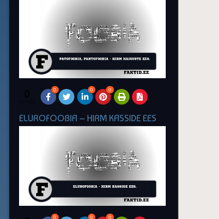
0
0
0
0
SHARES
ELUROFOOBIA – HIRM KASSIDE EES
0
0
0