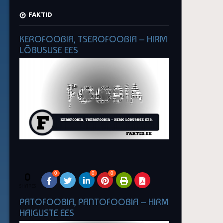
FAKTID
KEROFOOBIA, TSEROFOOBIA – HIRM
LÕBUSUSE EES
0
0
0
0
SHARES
PATOFOOBIA, PANTOFOOBIA – HIRM
HAIGUSTE EES