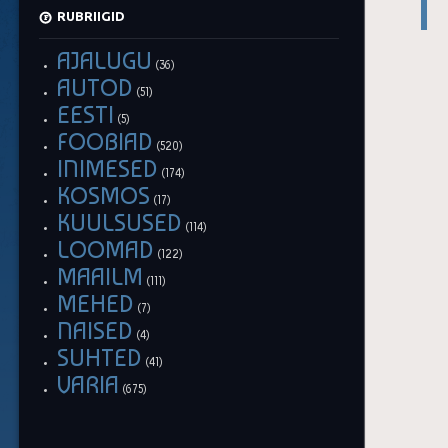
RUBRIIGID
AJALUGU
(36)
AUTOD
(51)
EESTI
(5)
FOOBIAD
(520)
INIMESED
(174)
KOSMOS
(17)
KUULSUSED
(114)
LOOMAD
(122)
MAAILM
(111)
MEHED
(7)
NAISED
(4)
SUHTED
(41)
VARIA
(675)