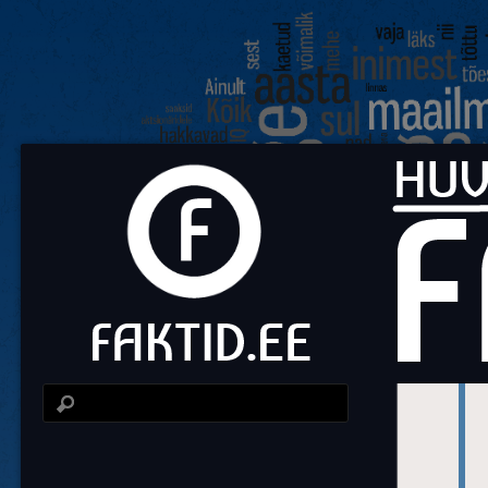
Fa
Huvit