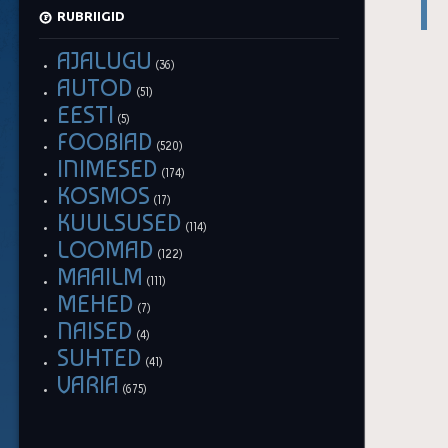
RUBRIIGID
AJALUGU
(36)
AUTOD
(51)
EESTI
(5)
FOOBIAD
(520)
INIMESED
(174)
KOSMOS
(17)
KUULSUSED
(114)
LOOMAD
(122)
MAAILM
(111)
MEHED
(7)
NAISED
(4)
SUHTED
(41)
VARIA
(675)