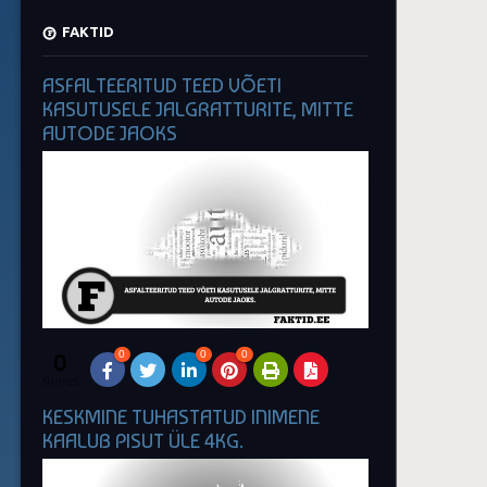
FAKTID
ASFALTEERITUD TEED VÕETI
KASUTUSELE JALGRATTURITE, MITTE
AUTODE JAOKS
0
0
0
0
SHARES
KESKMINE TUHASTATUD INIMENE
KAALUB PISUT ÜLE 4KG.