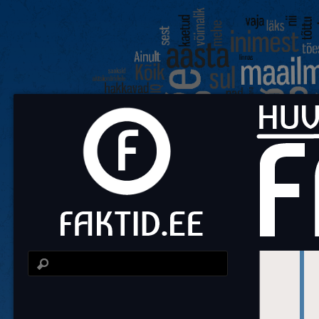
Fa
Huvit