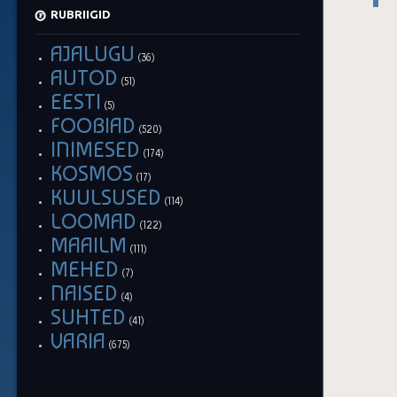
RUBRIIGID
AJALUGU
(36)
AUTOD
(51)
EESTI
(5)
FOOBIAD
(520)
INIMESED
(174)
KOSMOS
(17)
KUULSUSED
(114)
LOOMAD
(122)
MAAILM
(111)
MEHED
(7)
NAISED
(4)
SUHTED
(41)
VARIA
(675)