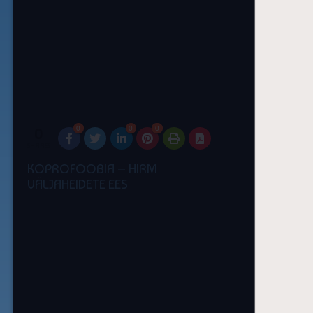
0
0
0
0
SHARES
KOPROFOOBIA – HIRM
VÄLJAHEIDETE EES