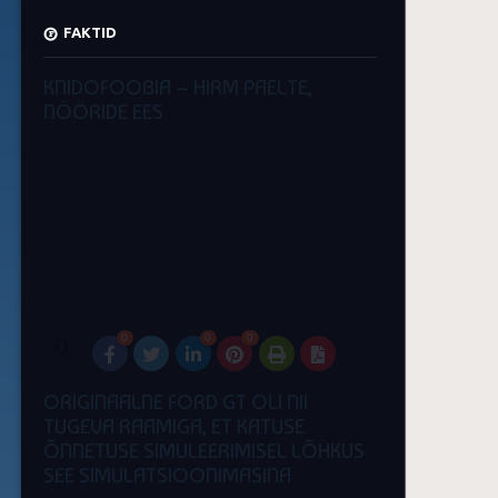
FAKTID
KNIDOFOOBIA – HIRM PAELTE,
NÖÖRIDE EES
0
0
0
0
SHARES
ORIGINAALNE FORD GT OLI NII
TUGEVA RAAMIGA, ET KATUSE
ÕNNETUSE SIMULEERIMISEL LÕHKUS
SEE SIMULATSIOONIMASINA