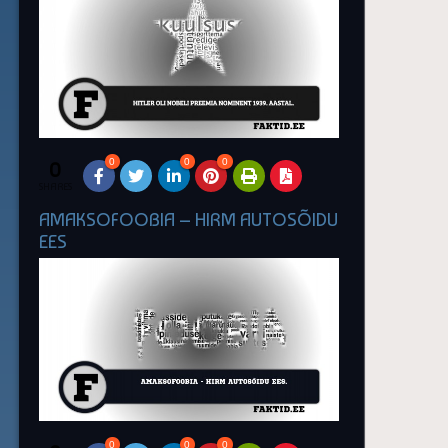
0
0
0
0
SHARES
AMAKSOFOOBIA – HIRM AUTOSÕIDU
EES
0
0
0