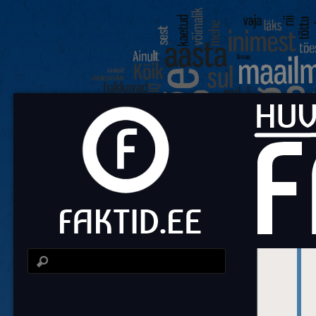
Fa
Huvit