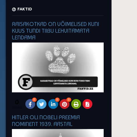
FAKTID
RAISAKOTKAD ON VÕIMELISED KUNI
KUUS TUNDI TIIBU LEHVITAMATA
LENDAMA
0
0
0
0
SHARES
HITLER OLI NOBELI PREEMIA
NOMINENT 1939. AASTAL