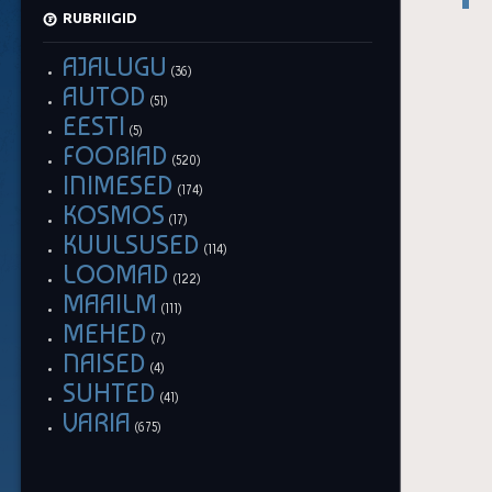
RUBRIIGID
AJALUGU
(36)
AUTOD
(51)
EESTI
(5)
FOOBIAD
(520)
INIMESED
(174)
KOSMOS
(17)
KUULSUSED
(114)
LOOMAD
(122)
MAAILM
(111)
MEHED
(7)
NAISED
(4)
SUHTED
(41)
VARIA
(675)