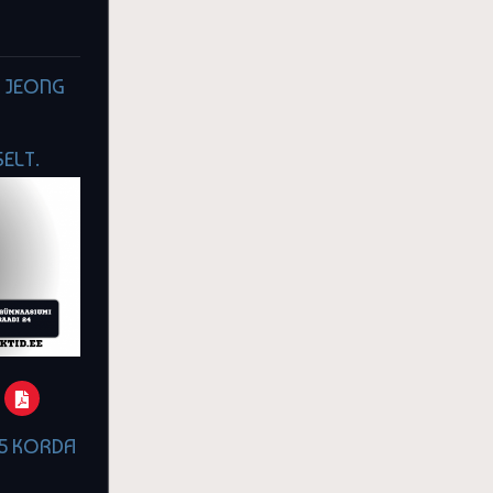
N JEONG
SELT.
5 KORDA