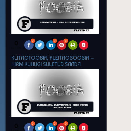
0
0
0
0
SHARES
KLITROFOOBIA, KLEITROBOOBIA –
HIRM KUHUGI SULETUD SAADA
0
0
0
0
SHARES