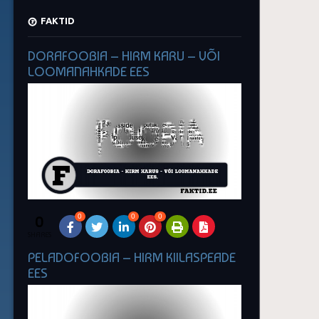
FAKTID
DORAFOOBIA – HIRM KARU – VÕI
LOOMANAHKADE EES
0
0
0
0
SHARES
PELADOFOOBIA – HIRM KIILASPEADE
EES