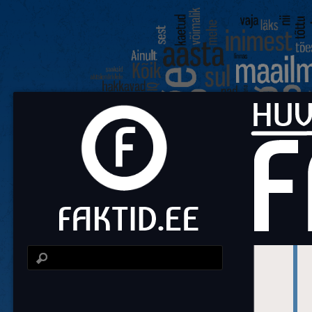
Fa
Huvit