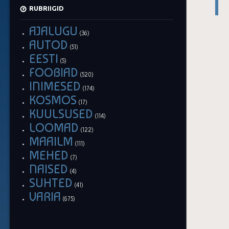
RUBRIIGID
AJALUGU
(36)
AUTOD
(51)
EESTI
(5)
FOOBIAD
(520)
INIMESED
(174)
KOSMOS
(17)
KUULSUSED
(114)
LOOMAD
(122)
MAAILM
(111)
MEHED
(7)
NAISED
(4)
SUHTED
(41)
VARIA
(675)