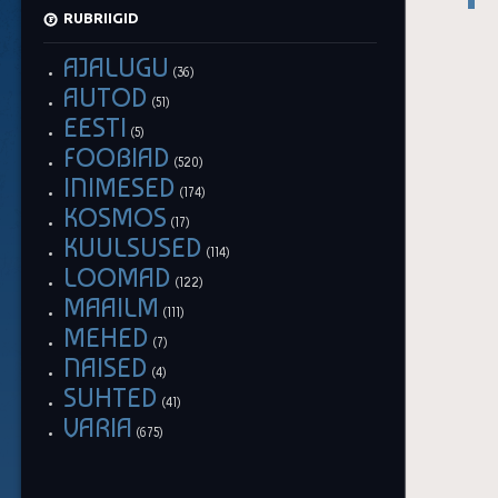
RUBRIIGID
AJALUGU
(36)
AUTOD
(51)
EESTI
(5)
FOOBIAD
(520)
INIMESED
(174)
KOSMOS
(17)
KUULSUSED
(114)
LOOMAD
(122)
MAAILM
(111)
MEHED
(7)
NAISED
(4)
SUHTED
(41)
VARIA
(675)