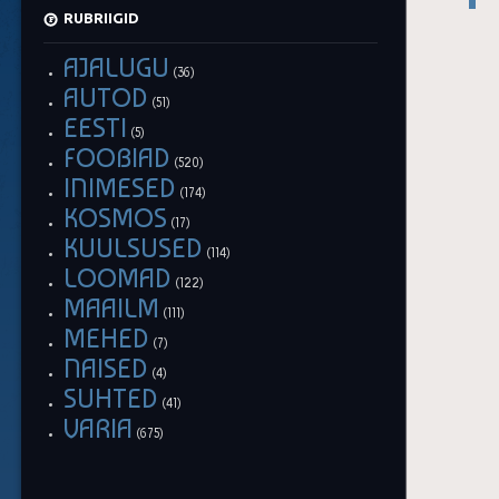
RUBRIIGID
AJALUGU
(36)
AUTOD
(51)
EESTI
(5)
FOOBIAD
(520)
INIMESED
(174)
KOSMOS
(17)
KUULSUSED
(114)
LOOMAD
(122)
MAAILM
(111)
MEHED
(7)
NAISED
(4)
SUHTED
(41)
VARIA
(675)