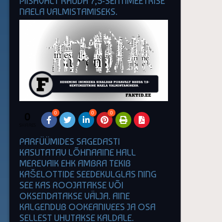
PIISAVALT RAUDA 7,5-SENTIMEETRISE
NAELA VALMISTAMISEKS.
0
0
0
0
SHARES
PARFÜÜMIDES SAGEDASTI
KASUTATAV LÕHNAAINE HALL
MEREVAIK EHK AMBRA TEKIB
KAŠELOTTIDE SEEDEKULGLAS NING
SEE KAS ROOJATAKSE VÕI
OKSENDATAKSE VÄLJA. AINE
KALGENDUB OOKEANIVEES JA OSA
SELLEST UHUTAKSE KALDALE.