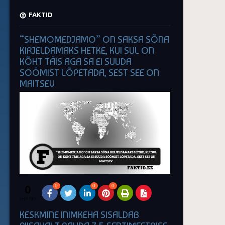
FAKTID
“SHEMOMEDJAMO” ON SAKSA SÕNA
KIRJELDAMAKS HETKE, KUI SUL ON
KÕHT TÄIS AGA SA EI SUUDA
SÖÖMIST LÕPETADA, SEST SEE ON
MAITSEV
0
0
0
0
SHARES
KESKMINE INIMKEHA SISALDAB