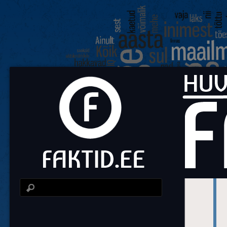
Fa
Huvit