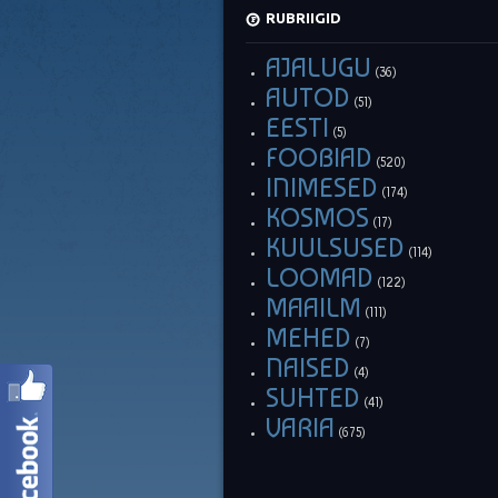
RUBRIIGID
AJALUGU
(36)
AUTOD
(51)
EESTI
(5)
FOOBIAD
(520)
INIMESED
(174)
KOSMOS
(17)
KUULSUSED
(114)
LOOMAD
(122)
MAAILM
(111)
MEHED
(7)
NAISED
(4)
SUHTED
(41)
VARIA
(675)