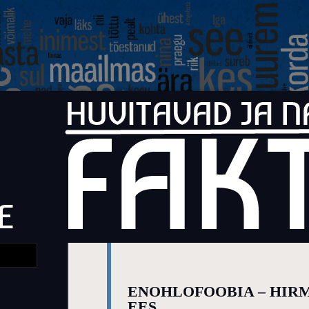
Faktid
Huvitavad ja naljakad faktid elust
ENOHLOFOOBIA – HIR
EES