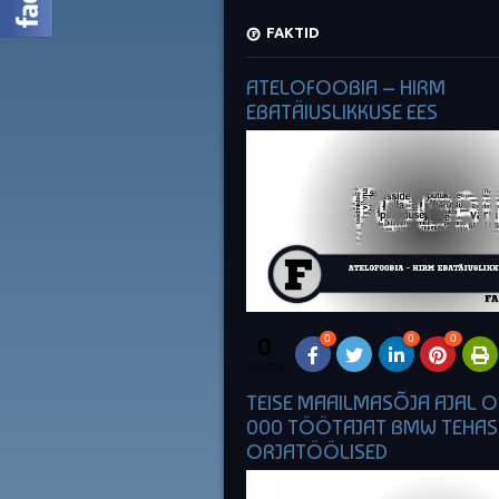
FAKTID
ATELOFOOBIA – HIRM
EBATÄIUSLIKKUSE EES
0
0
0
0
SHARES
TEISE MAAILMASÕJA AJAL O
000 TÖÖTAJAT BMW TEHAS
ORJATÖÖLISED