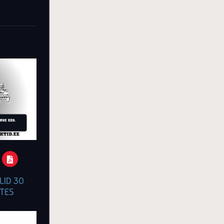
LID 30
TES