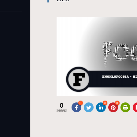
0
0
0
0
SHARES