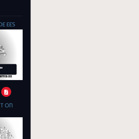
E EES
ST ON