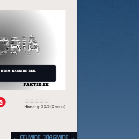
Hinnang: 0.0/
5
(0 votes)
POST NAVIGATION
← EELMINE
JÄRGMINE →