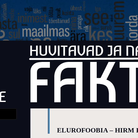
Faktid
Huvitavad ja naljakad faktid elust
ELUROFOOBIA – HIRM 