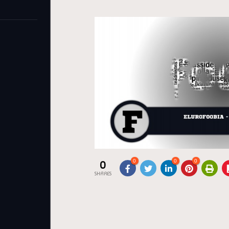
0
0
0
0
SHARES