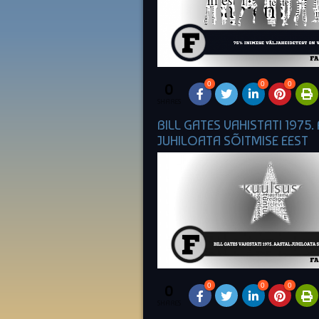
0
0
0
0
SHARES
BILL GATES VAHISTATI 1975.
JUHILOATA SÕITMISE EEST
0
0
0
0
SHARES