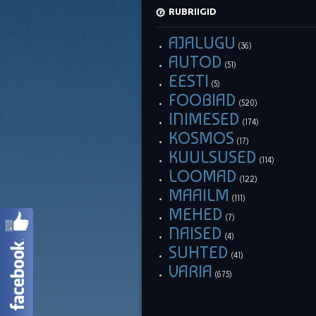
RUBRIIGID
AJALUGU
(36)
AUTOD
(51)
EESTI
(5)
FOOBIAD
(520)
INIMESED
(174)
KOSMOS
(17)
KUULSUSED
(114)
LOOMAD
(122)
MAAILM
(111)
MEHED
(7)
NAISED
(4)
SUHTED
(41)
VARIA
(675)