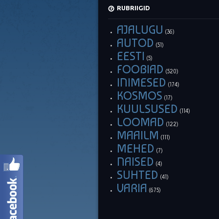
RUBRIIGID
AJALUGU
(36)
AUTOD
(51)
EESTI
(5)
FOOBIAD
(520)
INIMESED
(174)
KOSMOS
(17)
KUULSUSED
(114)
LOOMAD
(122)
MAAILM
(111)
MEHED
(7)
NAISED
(4)
SUHTED
(41)
VARIA
(675)