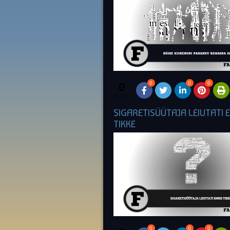
0
0
0
0
SHARES
SIGARETISÜÜTAJA LEIUTATI 
TIKKE
0
0
0