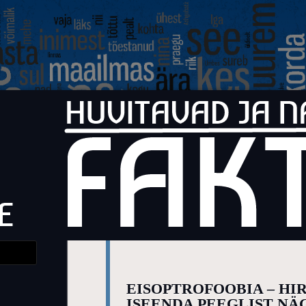
Faktid
Huvitavad ja naljakad faktid elust
EISOPTROFOOBIA – HI
ISEENDA PEEGLIST NÄ