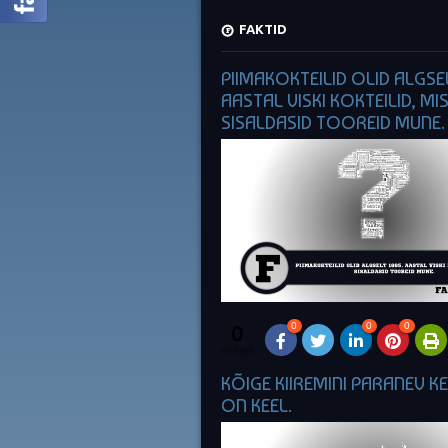
FAKTID
PIIMAKOKTEILID OLID ALGSEL
AASTAL VISKI KOKTEILID, MI
SISALDASID TOOREID MUNE.
0
0
0
0
SHARES
KÕIGE KIIREMINI PARANEV 
ON KEEL.