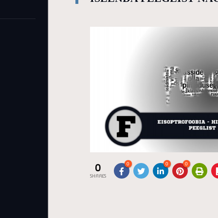
0
0
0
0
SHARES