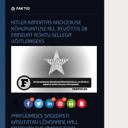
FAKTID
HITLER KANNATAS KROONILISE
KÕHUPUHITUSE ALL JA VÕTTIS 28
ERINEVAT ROHTU SELLEGA
VÕITLEMISEKS
0
0
0
0
SHARES
PARFÜÜMIDES SAGEDASTI
KASUTATAV LÕHNAAINE HALL