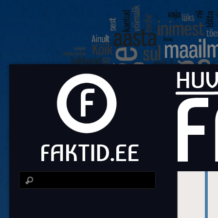
Fa
Huvit