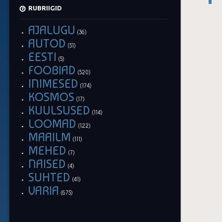
RUBRIIGID
AJALUGU
(36)
AUTOD
(51)
EESTI
(5)
FOOBIAD
(520)
INIMESED
(174)
KOSMOS
(17)
KUULSUSED
(114)
LOOMAD
(122)
MAAILM
(111)
MEHED
(7)
NAISED
(4)
SUHTED
(41)
VARIA
(675)