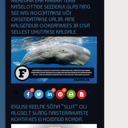
MEREVAIK EHK AMBRA TEKIB
KAŠELOTTIDE SEEDEKULGLAS NING
SEE KAS ROOJATAKSE VÕI
OKSENDATAKSE VÄLJA. AINE
KALGENDUB OOKEANIVEES JA OSA
SELLEST UHUTAKSE KALDALE.
0
0
0
0
SHARES
INGLISE KEELNE SÕNA “SLUT” OLI
ALGSELT SLÄNG NAISTERAHVASTE
KOHTA KES EI HOIDNUD KORDA.