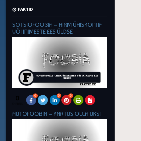
FAKTID
SOTSIOFOOBIA – HIRM ÜHISKONNA
VÕI INIMESTE EES ÜLDSE
0
0
0
0
SHARES
AUTOFOOBIA – KARTUS OLLA ÜKSI