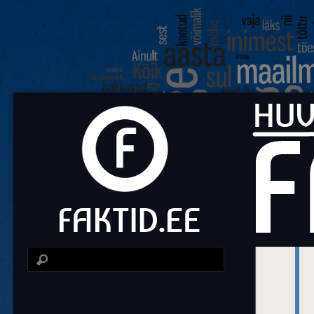
Fa
Huvit