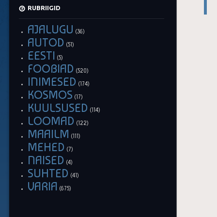
RUBRIIGID
AJALUGU
(36)
AUTOD
(51)
EESTI
(5)
FOOBIAD
(520)
INIMESED
(174)
KOSMOS
(17)
KUULSUSED
(114)
LOOMAD
(122)
MAAILM
(111)
MEHED
(7)
NAISED
(4)
SUHTED
(41)
VARIA
(675)