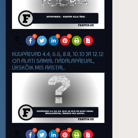
0
0
0
0
SHARES
KUUPÄEVAD 4.4, 6.6, 8.8, 10.10 JA 12.12
ON ALATI SAMAL NÄDALAPÄEVAL,
ÜKSKÕIK MIS AASTAL.
0
0
0
0
SHARES