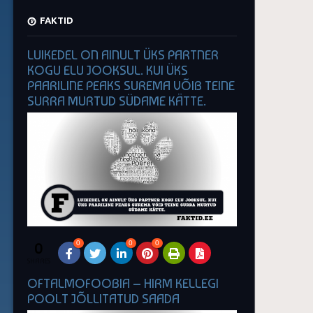
FAKTID
LUIKEDEL ON AINULT ÜKS PARTNER
KOGU ELU JOOKSUL. KUI ÜKS
PAARILINE PEAKS SUREMA VÕIB TEINE
SURRA MURTUD SÜDAME KÄTTE.
0
0
0
0
SHARES
OFTALMOFOOBIA – HIRM KELLEGI
POOLT JÕLLITATUD SAADA