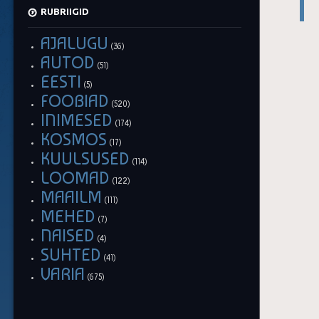
RUBRIIGID
AJALUGU
(36)
AUTOD
(51)
EESTI
(5)
FOOBIAD
(520)
INIMESED
(174)
KOSMOS
(17)
KUULSUSED
(114)
LOOMAD
(122)
MAAILM
(111)
MEHED
(7)
NAISED
(4)
SUHTED
(41)
VARIA
(675)