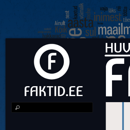
Fa
Huvit