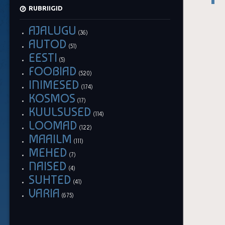
RUBRIIGID
AJALUGU
(36)
AUTOD
(51)
EESTI
(5)
FOOBIAD
(520)
INIMESED
(174)
KOSMOS
(17)
KUULSUSED
(114)
LOOMAD
(122)
MAAILM
(111)
MEHED
(7)
NAISED
(4)
SUHTED
(41)
VARIA
(675)