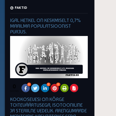
FAKTID
IGAL HETKEL ON KESKMISELT 0,7%
MAAILMA POPULATSIOONIST
PURJUS.
0
0
0
0
SHARES
KOOKOSEVESI ON KÕRGE
TOITEVÄÄRTUSEGA, ISOTOONILINE
JA STERIILNE VEDELIK. ARENGUMAADE