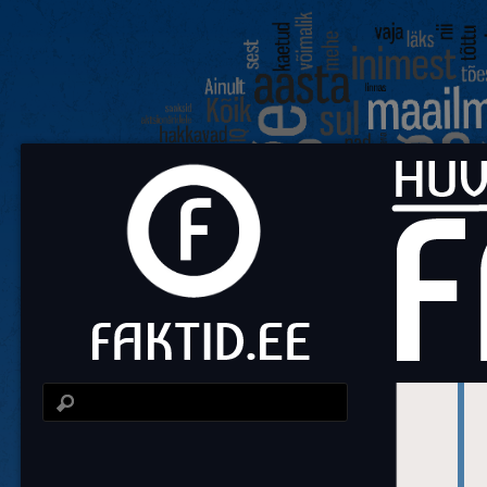
Fa
Huvit